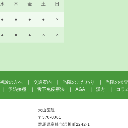
水
木
金
土
日
●
●
●
●
×
▲
●
▲
×
×
初診の方へ
交通案内
当院のこだわり
当院の検
予防接種
舌下免疫療法
AGA
漢方
コラ
大山医院
〒370-0081
群馬県高崎市浜川町2242-1